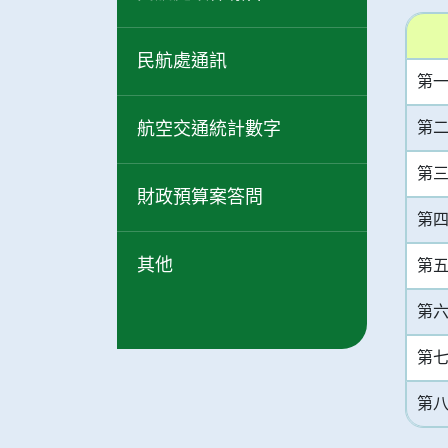
間數據
事業發
民航處通訊
第一
招聘事
航空交通統計數字
第二
環保管
第三
財政預算案答問
促進種
第四
無障礙
其他
第五
第六
第七
第八