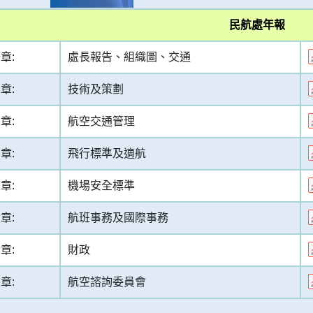
計劃）
民航處年報
展
章:
處長報告、組織圖、交通
宜
章:
技術及策劃
理
章:
航空交通管理
族平等
章:
飛行標準及適航
場地、設施和服務
章:
機場安全標準
章:
航班事務及國際事務
章:
財政
章:
航空諮詢委員會