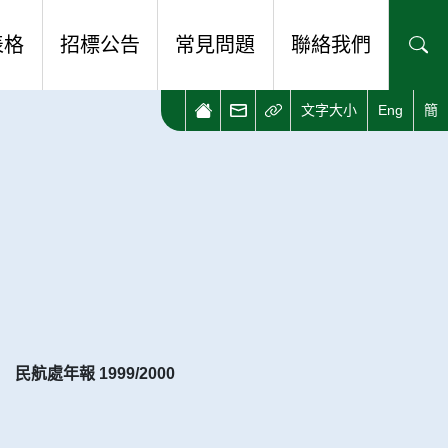
表格
招標公告
常見問題
聯絡我們
文字大小
Eng
簡
表格
查詢及意見
式電子表格平台
相關網址
民航處年報 1999/2000