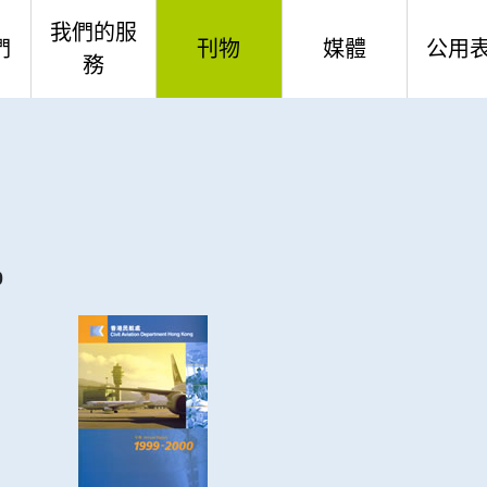
我們的服
們
刊物
媒體
公用
務
航班事務及安全管理
民航處年報
新聞公報
公用
八十周年
機場安全標準
民航處環保報告
短片
一站
使命及信念
航空交通工程服務
民航處通訊
0
構
航空交通管理
航空交通統計數字
諾
飛行標準及適航
財政預算案答問
料
財務
其他
合開放數據計劃（包含空
航空教育徑及圖書館