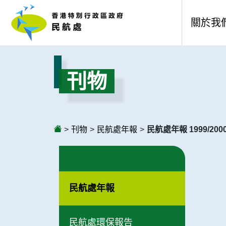
關於我
歡迎辭
刊物
民航處
願景、
>
刊物
>
民航處年報
>
民航處年報 1999/200
組織架
服務承
公開資
民航處年報
年度整
民航處環保報告