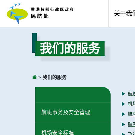
关于我
欢迎辞
我们的服务
民航处
愿景、
>
我们的服务
组织架
航
服务承
机
公开资
航班事务及安全管理
航
航
年度整
机场安全标准
飞