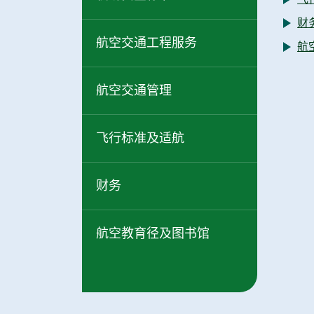
间数据
财
事业发
航空交通工程服务
航
招聘事
航空交通管理
环保管
飞行标准及适航
促进种
无障碍
财务
航空教育径及图书馆