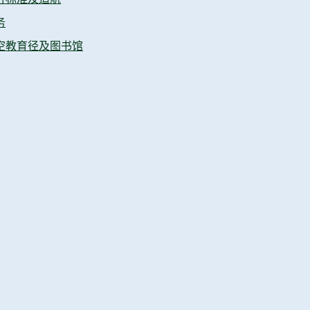
计划）
务
展
空教育径及图书馆
宜
理
族平等
场地、设施和服务