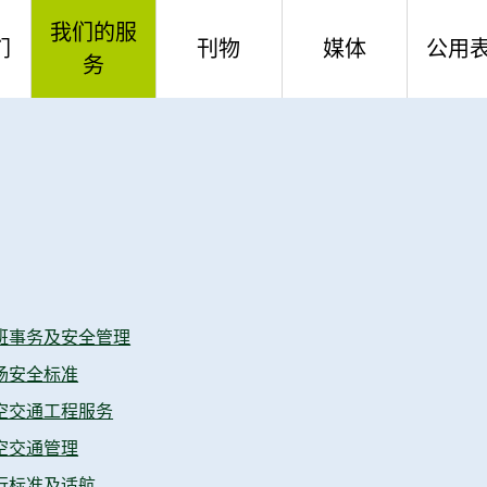
我们的服
们
刊物
媒体
公用
务
航班事务及安全管理
民航处年报
新闻公报
公用
八十周年
机场安全标准
民航处环保报告
短片
一站
使命及信念
航空交通工程服务
民航处通讯
构
航空交通管理
航空交通统计数字
班事务及安全管理
诺
飞行标准及适航
财政预算案答问
场安全标准
料
财务
其他
空交通工程服务
空交通管理
合开放数据计划（包含空
航空教育径及图书馆
行标准及适航